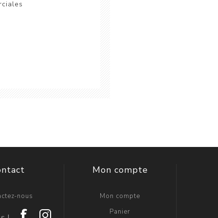
rciales
ontact
Mon compte
actez-nous
Mon compte
Panier