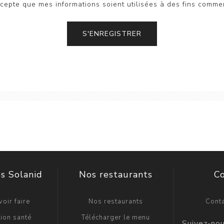
ccepte que mes informations soient utilisées à des fins comme
S'ENREGISTRER
s Solanid
Nos restaurants
C
oir faire
Nos restaurants
Cont
ion santé
Télécharger le menu