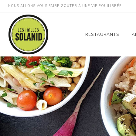
NOUS ALLONS VOUS FAIRE GOÛTER À UNE VIE EQUILIBRÉE
RESTAURANTS
A
Montpellier Gare St
Roch
Montpellier Décathlon
Odysseum
Montpellier Millénaire
Perpignan Gare
Lodève