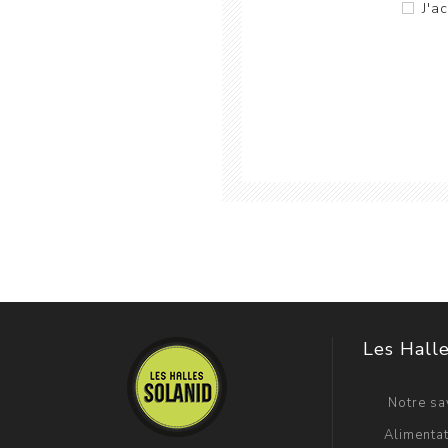
J'a
Les Halle
Notre sav
Alimentat